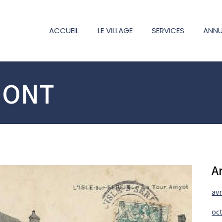
ACCUEIL
LE VILLAGE
SERVICES
ANNU
MONT
A
avr
oc