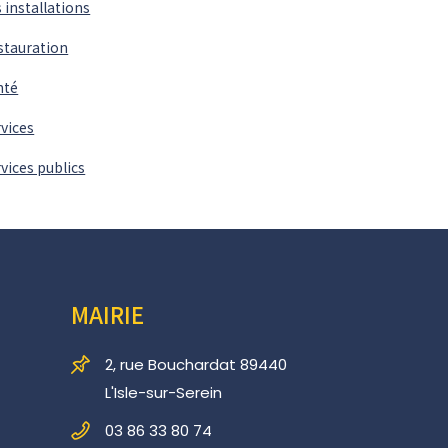
 installations
stauration
nté
vices
vices publics
MAIRIE
2, rue Bouchardat 89440
L'Isle-sur-Serein
03 86 33 80 74