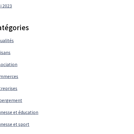
i 2023
atégories
ualités
tisans
sociation
mmerces
treprises
bergement
unesse et éducation
unesse et sport