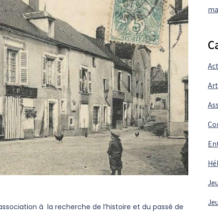
ma
C
Act
Ar
As
Co
En
Hé
Je
Je
association à la recherche de l’histoire et du passé de