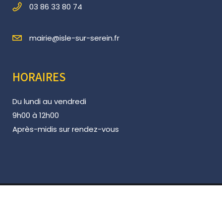
03 86 33 80 74
mairie@isle-sur-serein.fr
HORAIRES
Du lundi au vendredi
9h00 à 12h00
Après-midis sur rendez-vous
©2023 L’Isle-sur-Serein
Mentions légales
| Réalisation
Wouaib.com