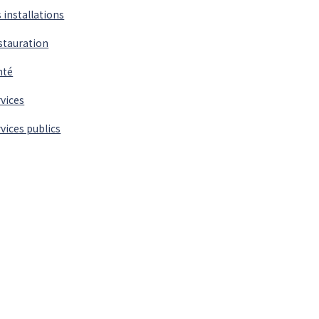
 installations
stauration
nté
vices
vices publics