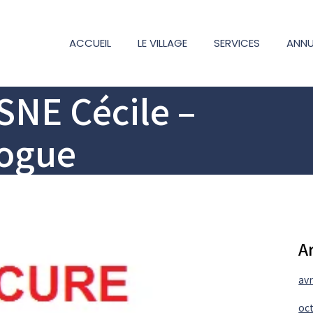
ACCUEIL
LE VILLAGE
SERVICES
ANNU
NE Cécile –
ogue
A
avr
oc