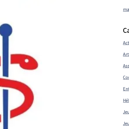
ma
C
Act
Ar
As
Co
En
Hé
Je
Je