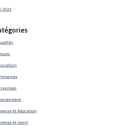
i 2023
atégories
ualités
tisans
sociation
mmerces
treprises
bergement
unesse et éducation
unesse et sport