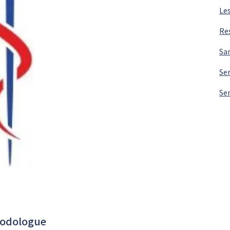
Les
Re
Sa
Ser
Ser
Podologue